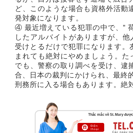
ど、このような場合も資格外活動
発対象になります。
④ 最近増えている犯罪の中で、” 
したアルバイトがありますが、他
受けとるだけで犯罪になります。
まれても絶対にやめましょう。た
でも、警察の取り調べを受け、逮
合、日本の裁判にかけられ、最終
刑務所に入る場合もあります。絶
Thắc mắc về St. Mary được, x
Điện
thoại
Các ngày tro