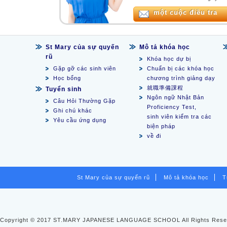
một cuộc điều tra
St Mary của sự quyến
Mô tả khóa học
rũ
Khóa học dự bị
Gặp gỡ các sinh viên
Chuẩn bị các khóa học
Học bổng
chương trình giảng dạy
就職準備課程
Tuyển sinh
Ngôn ngữ Nhật Bản
Câu Hỏi Thường Gặp
Proficiency Test,
Ghi chú khác
sinh viên kiểm tra các
Yêu cầu ứng dụng
biện pháp
về đi
St Mary của sự quyến rũ
Mô tả khóa học
T
Copyright © 2017 ST.MARY JAPANESE LANGUAGE SCHOOL All Rights Rese