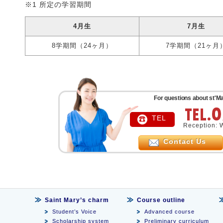
※1 所定の学習期間
4月生
7月生
8学期間（24ヶ月）
7学期間（21ヶ月
For questions about st'Ma
TEL
Reception: 
Contact Us
Saint Mary’s charm
Course outline
Student’s Voice
Advanced course
Scholarship system
Preliminary curriculum