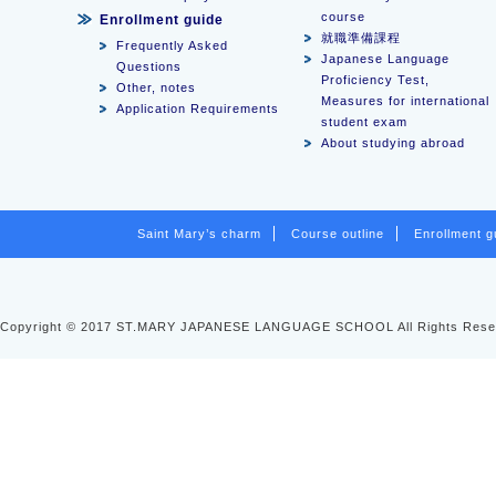
course
Enrollment guide
就職準備課程
Frequently Asked
Japanese Language
Questions
Proficiency Test,
Other, notes
Measures for international
Application Requirements
student exam
About studying abroad
Saint Mary’s charm
Course outline
Enrollment g
Copyright © 2017 ST.MARY JAPANESE LANGUAGE SCHOOL All Rights Rese