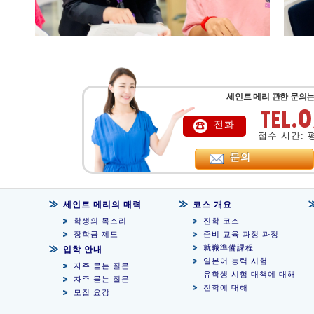
세인트 메리 관한 문의는
전화
접수 시간: 평일
문의
세인트 메리의 매력
코스 개요
학생의 목소리
진학 코스
장학금 제도
준비 교육 과정 과정
就職準備課程
입학 안내
일본어 능력 시험
자주 묻는 질문
유학생 시험 대책에 대해
자주 묻는 질문
진학에 대해
모집 요강