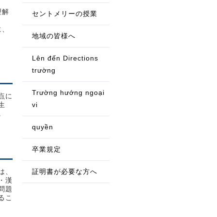
理解
セントメリーの授業
に、
地域の皆様へ
Lên đến Directions
trường
Trường hướng ngoại
点に
生
vi
。
quyền
卒業規定
は、
証明書が必要な方へ
・漢
問題
るこ