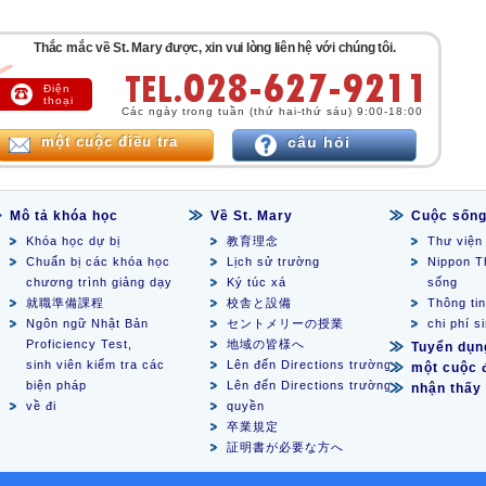
Thắc mắc về St. Mary được, xin vui lòng liên hệ với chúng tôi.
Điện
thoại
Các ngày trong tuần (thứ hai-thứ sáu) 9:00-18:00
một cuộc điều tra
câu hỏi
Mô tả khóa học
Về St. Mary
Cuộc sống
Khóa học dự bị
教育理念
Thư viện
Chuẩn bị các khóa học
Lịch sử trường
Nippon T
chương trình giảng dạy
Ký túc xá
sống
就職準備課程
校舎と設備
Thông ti
Ngôn ngữ Nhật Bản
セントメリーの授業
chi phí s
Proficiency Test,
地域の皆様へ
Tuyển dụn
sinh viên kiểm tra các
Lên đến Directions trường
một cuộc đ
biện pháp
Lên đến Directions trường
nhận thấy
về đi
quyền
卒業規定
証明書が必要な方へ