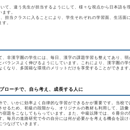
おいて、違う先生が担当するようにして、様々な視点から日本語を
います。
上、担当クラスに入ることにより、学生それぞれの学習面、生活面
ます。
て、非漢字圏の学生には、毎日、漢字の課題学習も整えてあり、弱
とバランスよく伸びるようにしています。これにより、漢字圏の学
なくなり、多国籍な環境のメリットだけを享受することができます
プローチで、自ら考え、成長する人に
外で、いかに効率よく自律的な学習ができるかが重要です。当校で
させるため、初級の段階から、オリジナルの教材も利用して、語彙
の宿題をこなしてもらっています。また、中級以降では、６冊分の
す。毎月の進路研究で今の自分には何が必要かを考える機会を設け
につなげていきます。