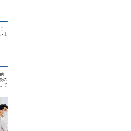
に
いま
期的
後の
して
。