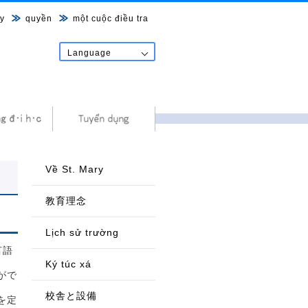
y
quyền
một cuộc điều tra
Language
日本語
English
中文
한국어
Tiếng Việt
नेपाल शब्द
Về St. Mary
教育理念
Lịch sử trường
言語
Ký túc xá
がで
校舎と設備
を定