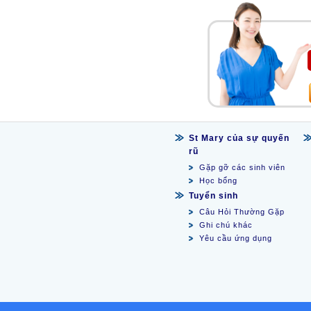
St Mary của sự quyến
rũ
Gặp gỡ các sinh viên
Học bổng
Tuyển sinh
Câu Hỏi Thường Gặp
Ghi chú khác
Yêu cầu ứng dụng