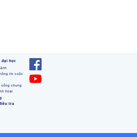
 đại học
 ảnh
hông tin cuộc
n sống chung
inh hoạt
g
iều tra