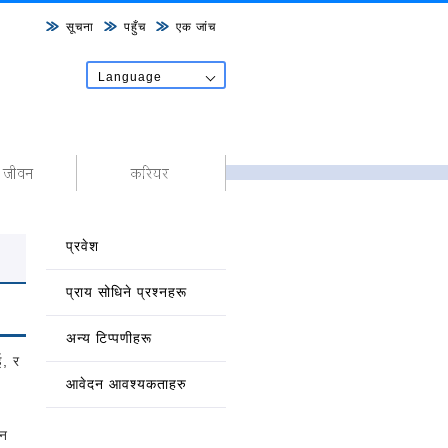
सूचना
पहुँच
एक जांच
Language
日本語
English
中文
한국어
Tiếng Việt
नेपाल शब्द
प्रवेश
प्राय सोधिने प्रश्नहरू
अन्य टिप्पणीहरू
ई, र
आवेदन आवश्यकताहरु
यन