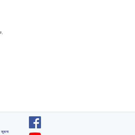
छ,
 सूचना