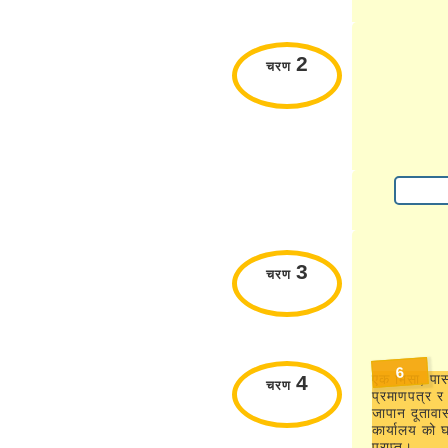
2
चरण
3
चरण
6
4
एक भिसा, पास
चरण
प्रमाणपत्र 
जापान दूतावा
कार्यालय को 
प्राप्त।