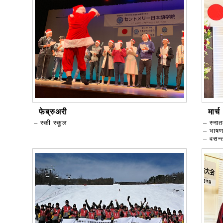
फेब्रुअरी
मार्च
– स्की स्कूल
– स्ना
– भाषण
– वसन्त