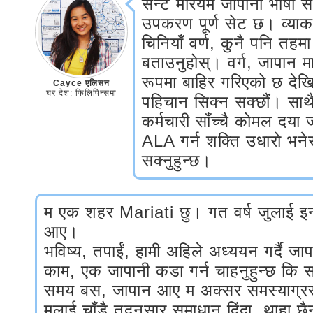
सेन्ट मरियम जापानी भाषा सं
उपकरण पूर्ण सेट छ। व्याक
चिनियाँ वर्ण, कुनै पनि तहम
बताउनुहोस्। वर्ग, जापान मा
रूपमा बाहिर गरिएको छ देखि,
Cayce एलिसन
घर देश: फिलिपिन्समा
पहिचान सिक्न सक्छौं। साथ
कर्मचारी साँच्चै कोमल दया
ALA गर्न शक्ति उधारो भनेर 
सक्नुहुन्छ।
म एक शहर Mariati छु। गत वर्ष जुलाई इन्
आए।
भविष्य, तपाईं, हामी अहिले अध्ययन गर्दै ज
काम, एक जापानी कडा गर्न चाहनुहुन्छ कि
समय बस, जापान आए म अक्सर समस्याग्रस
मलाई चाँडै तदनुसार समाधान दिंदा, थाहा छ