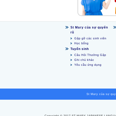
St Mary của sự quyến
rũ
Gặp gỡ các sinh viên
Học bổng
Tuyển sinh
Câu Hỏi Thường Gặp
Ghi chú khác
Yêu cầu ứng dụng
St Mary của sự quy
Copyright © 2017 ST.MARY JAPANESE LANGUA