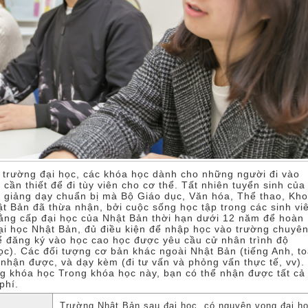
 trường đại học, các khóa học dành cho những người đi vào
 cần thiết để đi tùy viên cho cơ thể. Tất nhiên tuyển sinh của
nh giảng dạy chuẩn bị mà Bộ Giáo dục, Văn hóa, Thể thao, Kh
 Bản đã thừa nhận, bởi cuộc sống học tập trong các sinh vi
ng cấp đại học của Nhật Bản thời hạn dưới 12 năm để hoàn
ại học Nhật Bản, đủ điều kiện để nhập học vào trường chuyê
ể đăng ký vào học cao học được yêu cầu cử nhân trình độ
ọc). Các đối tượng cơ bản khác ngoài Nhật Bản (tiếng Anh, t
 nhận được, và dạy kèm (đi tư vấn và phỏng vấn thực tế, vv).
g khóa học Trong khóa học này, bạn có thể nhận được tất cả
phí.
Trường Nhật Bản sau đại học, có nguyện vọng đại họ