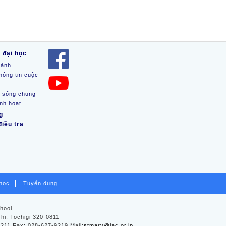
 đại học
 ảnh
hông tin cuộc
n sống chung
inh hoạt
g
iều tra
học
Tuyển dụng
hool
hi, Tochigi 320-0811
9211 Fax: 028-627-9219 Mail:
stmary@iac.or.jp