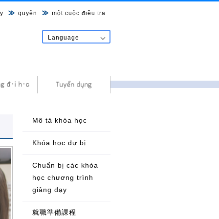
y
quyền
một cuộc điều tra
Language
日本語
English
中文
한국어
Tiếng Việt
नेपाल शब्द
Mô tả khóa học
Khóa học dự bị
Chuẩn bị các khóa
học chương trình
giảng dạy
就職準備課程