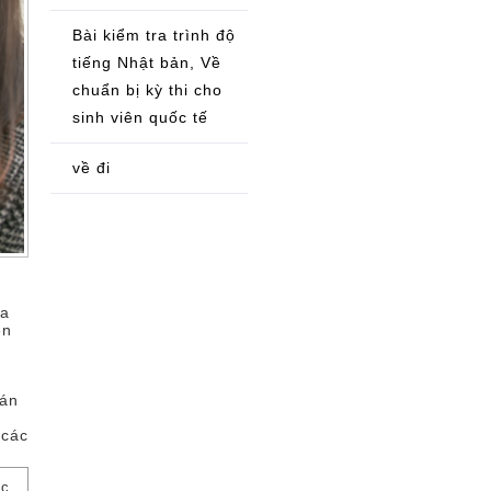
Bài kiểm tra trình độ
tiếng Nhật bản, Về
chuẩn bị kỳ thi cho
sinh viên quốc tế
về đi
oa
ên
n
oán
 các
c,