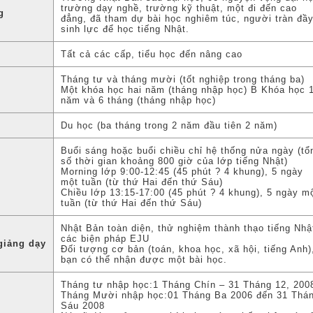
trường dạy nghề, trường kỹ thuật, một đi đến cao
g
đẳng, đã tham dự bài học nghiêm túc, người tràn đầ
sinh lực để học tiếng Nhật.
Tất cả các cấp, tiểu học đến nâng cao
Tháng tư và tháng mười (tốt nghiệp trong tháng ba)
Một khóa học hai năm (tháng nhập học) B Khóa học 
năm và 6 tháng (tháng nhập học)
Du học (ba tháng trong 2 năm đầu tiên 2 năm)
Buổi sáng hoặc buổi chiều chỉ hệ thống nửa ngày (tổ
số thời gian khoảng 800 giờ của lớp tiếng Nhật)
Morning lớp 9:00-12:45 (45 phút ? 4 khung), 5 ngày
một tuần (từ thứ Hai đến thứ Sáu)
Chiều lớp 13:15-17:00 (45 phút ? 4 khung), 5 ngày m
tuần (từ thứ Hai đến thứ Sáu)
Nhật Bản toàn diện, thử nghiệm thành thạo tiếng Nhậ
các biện pháp EJU
giảng dạy
Đối tượng cơ bản (toán, khoa học, xã hội, tiếng Anh)
bạn có thể nhận được một bài học.
Tháng tư nhập học:1 Tháng Chín – 31 Tháng 12, 200
Tháng Mười nhập học:01 Tháng Ba 2006 đến 31 Thá
Sáu 2008