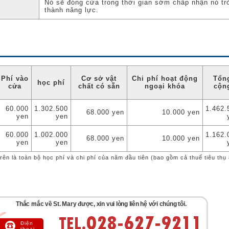
Nó sẽ đóng cửa trong thời gian sớm chấp nhận nó tr
thành năng lực.
Phí vào
Cơ sở vật
Chi phí hoạt động
Tổn
học phí
cửa
chất có sẵn
ngoại khóa
cộn
60.000
1.302.500
1.462.
68.000 yen
10.000 yen
yen
yen
60.000
1.002.000
1.162.
68.000 yen
10.000 yen
yen
yen
trên là toàn bộ học phí và chi phí của năm đầu tiên (bao gồm cả thuế tiêu thụ
Thắc mắc về St. Mary được, xin vui lòng liên hệ với chúng tôi.
Điện
thoại