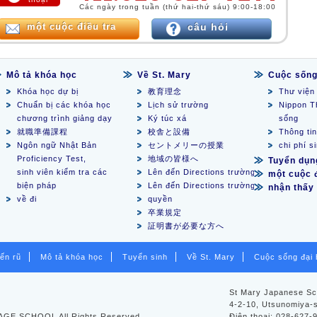
Các ngày trong tuần (thứ hai-thứ sáu) 9:00-18:00
một cuộc điều tra
câu hỏi
Mô tả khóa học
Về St. Mary
Cuộc sống
Khóa học dự bị
教育理念
Thư viện
Chuẩn bị các khóa học
Lịch sử trường
Nippon T
chương trình giảng dạy
Ký túc xá
sống
就職準備課程
校舎と設備
Thông ti
Ngôn ngữ Nhật Bản
セントメリーの授業
chi phí s
Proficiency Test,
地域の皆様へ
Tuyển dụn
sinh viên kiểm tra các
Lên đến Directions trường
một cuộc đ
biện pháp
Lên đến Directions trường
nhận thấy
về đi
quyền
卒業規定
証明書が必要な方へ
ến rũ
Mô tả khóa học
Tuyển sinh
Về St. Mary
Cuộc sống đại 
St Mary Japanese Sc
4-2-10, Utsunomiya-s
GE SCHOOL All Rights Reserved.
Điện thoại: 028-627-