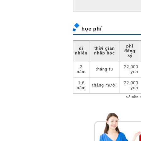
học phí
phí
dĩ
thời gian
đăng
nhiên
nhập học
ký
2
22.000
tháng tư
năm
yen
1,6
22.000
tháng mười
năm
yen
Số tiền 